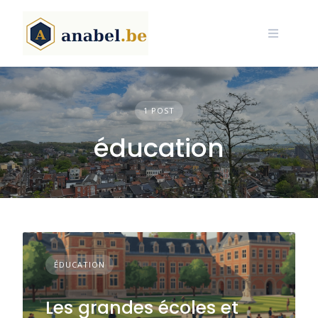
Skip
to
content
1 POST
éducation
ÉDUCATION
Les grandes écoles et