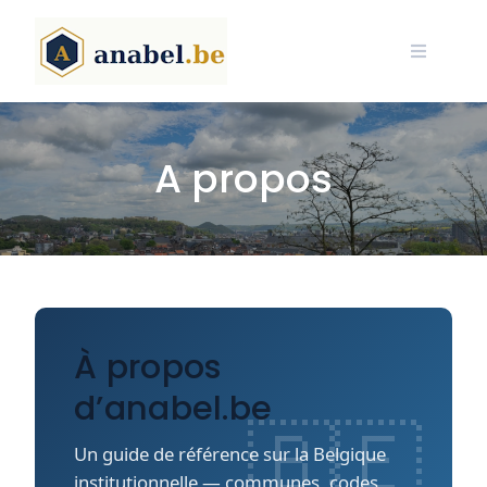
Skip
to
content
A propos
À propos
d’anabel.be
Un guide de référence sur la Belgique
institutionnelle — communes, codes