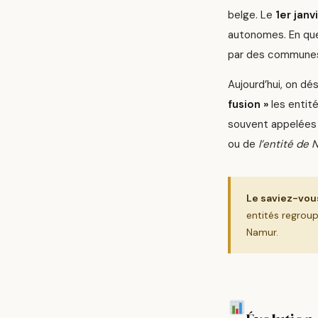
belge. Le
1er janv
autonomes. En que
par des communes
Aujourd’hui, on dé
fusion »
les entité
souvent appelée
ou de
l’entité de
Le saviez-vou
entités regrou
Namur.