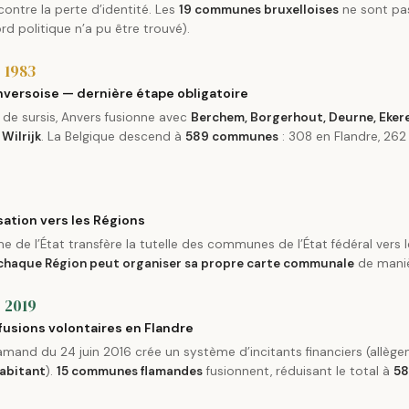
ontre la perte d’identité. Les
19 communes bruxelloises
ne sont pa
d politique n’a pu être trouvé).
r 1983
anversoise — dernière étape obligatoire
 de sursis, Anvers fusionne avec
Berchem, Borgerhout, Deurne, Eker
Wilrijk
. La Belgique descend à
589 communes
: 308 en Flandre, 262 
sation vers les Régions
e de l’État transfère la tutelle des communes de l’État fédéral vers 
chaque Région peut organiser sa propre carte communale
de mani
r 2019
fusions volontaires en Flandre
lamand du 24 juin 2016 crée un système d’incitants financiers (allèg
habitant
).
15 communes flamandes
fusionnent, réduisant le total à
58