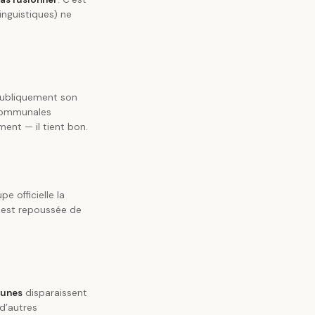
inguistiques) ne
publiquement son
 communales
ent — il tient bon.
pe officielle la
 est repoussée de
munes
disparaissent
 d’autres