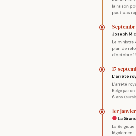
la raison po
peut pas re
Septembr
Joseph Mic
Le ministre 
plan de ref
d’octobre 1
17 septem
L’arrêté ro
L’arrêté roy
Belgique e
6 ans (sursi
1er janvie
La Grand
La Belgique
légalement.