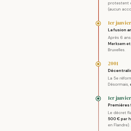
protestent c
(aucun accor
1er janvie
La fusion 
Après 6 ans
Merksem et 
Bruxelles.
2001
Décentrali
La 5e réform
Désormais,
1er janvie
Premières 
Le décret f
500 € par 
en Flandre).