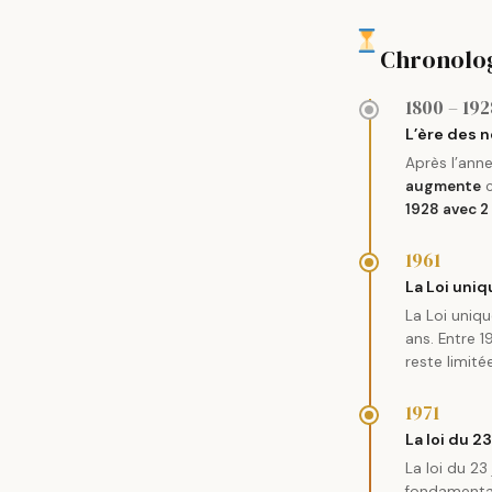
Chronolog
1800 – 192
L’ère des
Après l’ann
augmente
c
1928 avec 
1961
La Loi uni
La Loi uni
ans. Entre 1
reste limité
1971
La loi du 2
La loi du 23
fondamenta