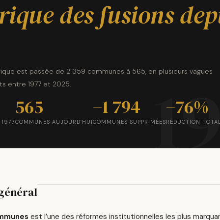
rique des fusions dep
ique est passée de 2 359 communes à 565, en plusieurs vagues
s entre 1977 et 2025.
565
−1 794
−76%
 1977
COMMUNES AUJOURD’HUI
COMMUNES SUPPRIMÉES
RÉDUCTION TOTA
général
ommunes
est l’une des réformes institutionnelles les plus marquan