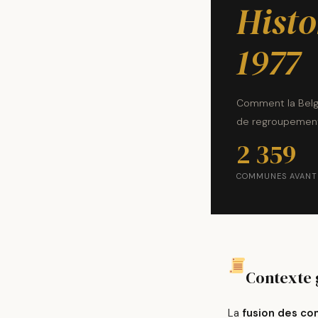
Histo
1977
Comment la Belg
de regroupement
2 359
COMMUNES AVANT
Contexte 
La
fusion des c