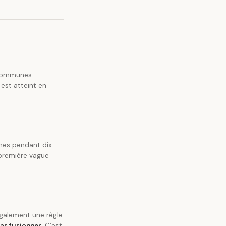
e communes
est atteint en
nes pendant dix
première vague
 également une règle
as fusionner
. C’est