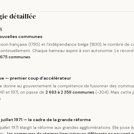
ie détaillée
8
 nouvelles communes
exion française (1795) et l’indépendance belge (1830), le nombre d
ontinuellement. Chaque hameau aspire à son autonomie. Le record 
2 675 communes
.
que — premier coup d’accélérateur
que donne au gouvernement la compétence de fusionner des commu
961 et 1971, on passe de
2 663 à 2 359 communes
(−304). Mais cette 
e.
3 juillet 1971 — le cadre de la grande réforme
 juillet 1971 élargit la réforme aux grandes agglomérations. Elle pose
le :
les communes de régimes linguistiques différents ne peuvent p