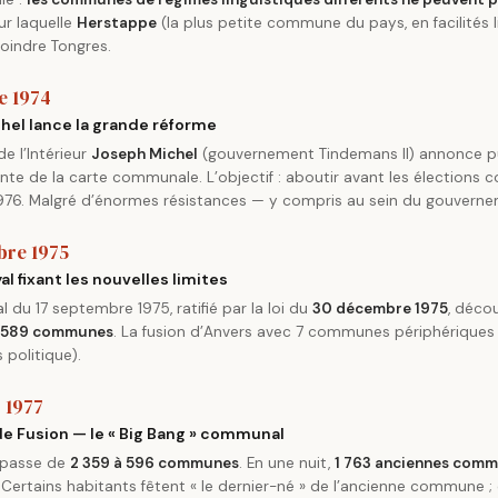
ur laquelle
Herstappe
(la plus petite commune du pays, en facilités l
joindre Tongres.
e 1974
hel lance la grande réforme
de l’Intérieur
Joseph Michel
(gouvernement Tindemans II) annonce 
onte de la carte communale. L’objectif : aboutir avant les élections
976. Malgré d’énormes résistances — y compris au sein du gouvernem
bre 1975
yal fixant les nouvelles limites
al du 17 septembre 1975, ratifié par la loi du
30 décembre 1975
, décou
n
589 communes
. La fusion d’Anvers avec 7 communes périphériques
s politique).
r 1977
e Fusion — le « Big Bang » communal
 passe de
2 359 à 596 communes
. En une nuit,
1 763 anciennes com
 Certains habitants fêtent « le dernier-né » de l’ancienne commune ;