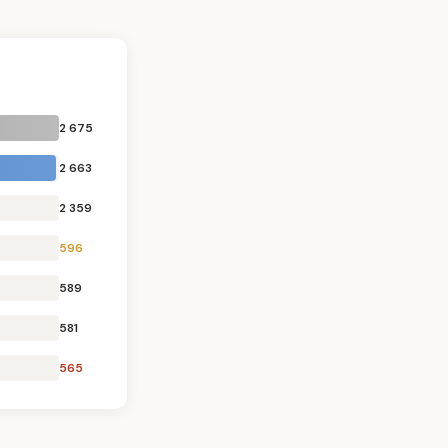
2 675
2 663
2 359
596
589
581
565