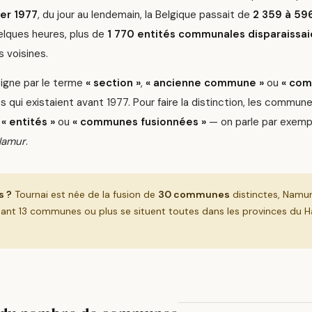
ier 1977
, du jour au lendemain, la Belgique passait de
2 359 à 5
lques heures, plus de
1 770 entités communales disparaissai
 voisines.
signe par le terme
« section »
,
« ancienne commune »
ou
« co
s qui existaient avant 1977. Pour faire la distinction, les commun
s
« entités »
ou
« communes fusionnées »
— on parle par exem
 Namur
.
s ?
Tournai est née de la fusion de
30 communes
distinctes, Namu
pant 13 communes ou plus se situent toutes dans les provinces du H