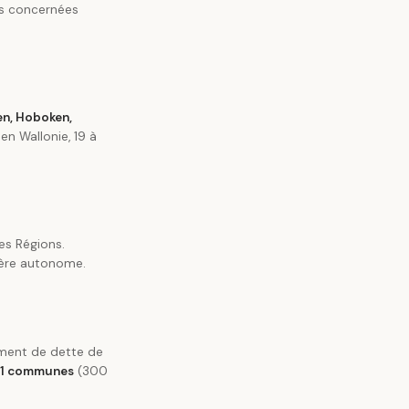
s concernées
en, Hoboken,
en Wallonie, 19 à
les Régions.
ère autonome.
ement de dette de
1 communes
(300