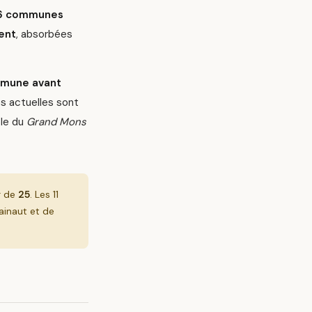
96 communes
ent
, absorbées
mmune avant
es actuelles sont
ple du
Grand Mons
r de
25
. Les 11
ainaut et de