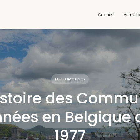
Accueil
En déta
LES COMMUNES
istoire des Comm
nnées en Belgique 
1977