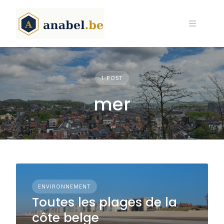
Skip
to
content
1 POST
mer
ENVIRONNEMENT
Toutes les plages de la
côte belge