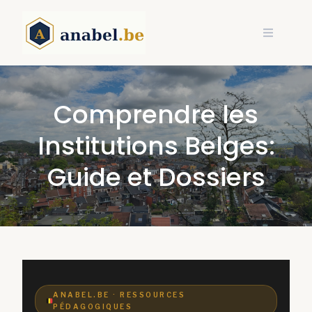
Skip
to
content
Comprendre les
Institutions Belges:
Guide et Dossiers
ANABEL.BE · RESSOURCES
PÉDAGOGIQUES