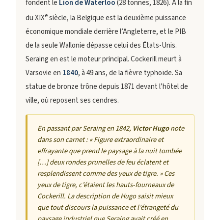
fondent le
Lion de Waterloo
(28 tonnes, 1826). À la fin
e
du XIX
siècle, la Belgique est la deuxième puissance
économique mondiale derrière l’Angleterre, et le PIB
de la seule Wallonie dépasse celui des États-Unis.
Seraing en est le moteur principal. Cockerill meurt à
Varsovie en
1840
, à 49 ans, de la fièvre typhoïde. Sa
statue de bronze trône depuis 1871 devant l’hôtel de
ville, où reposent ses cendres.
En passant par Seraing en 1842,
Victor Hugo
note
dans son carnet :
« Figure extraordinaire et
effrayante que prend le paysage à la nuit tombée
[…] deux rondes prunelles de feu éclatent et
resplendissent comme des yeux de tigre. »
Ces
yeux de tigre, c’étaient les hauts-fourneaux de
Cockerill. La description de Hugo saisit mieux
que tout discours la puissance et l’étrangeté du
paysage industriel que Seraing avait créé en