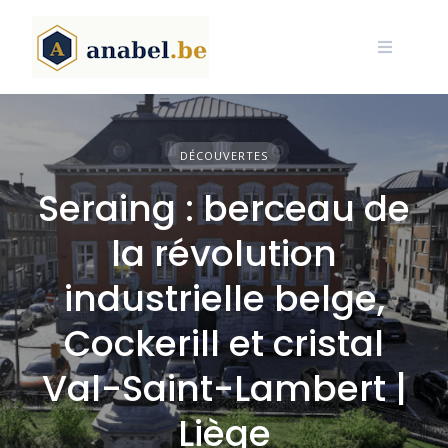
Skip
to
content
DÉCOUVERTES
Seraing : berceau de
la révolution
industrielle belge,
Cockerill et cristal
Val-Saint-Lambert |
Liège