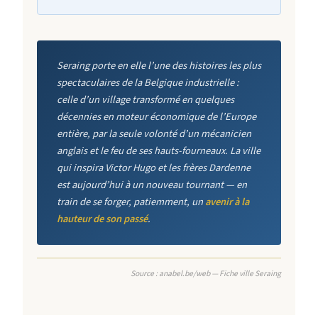
Seraing porte en elle l’une des histoires les plus
spectaculaires de la Belgique industrielle :
celle d’un village transformé en quelques
décennies en moteur économique de l’Europe
entière, par la seule volonté d’un mécanicien
anglais et le feu de ses hauts-fourneaux. La ville
qui inspira Victor Hugo et les frères Dardenne
est aujourd’hui à un nouveau tournant — en
train de se forger, patiemment, un
avenir à la
hauteur de son passé
.
Source : anabel.be/web — Fiche ville Seraing