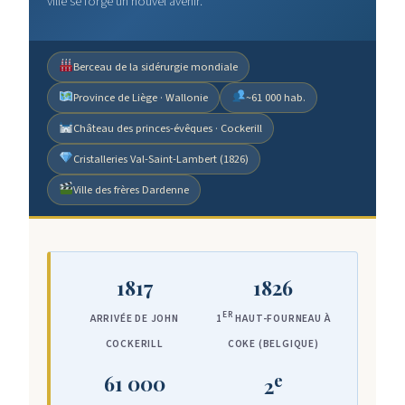
ville se forge un nouvel avenir.
Berceau de la sidérurgie mondiale
Province de Liège · Wallonie
~61 000 hab.
Château des princes-évêques · Cockerill
Cristalleries Val-Saint-Lambert (1826)
Ville des frères Dardenne
1817
1826
ER
ARRIVÉE DE JOHN
1
HAUT-FOURNEAU À
COCKERILL
COKE (BELGIQUE)
e
61 000
2