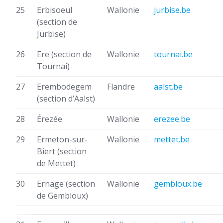
25
Erbisoeul
Wallonie
jurbise.be
(section de
Jurbise)
26
Ere
(section de
Wallonie
tournai.be
Tournai)
27
Erembodegem
Flandre
aalst.be
(section d’Aalst)
28
Érezée
Wallonie
erezee.be
29
Ermeton-sur-
Wallonie
mettet.be
Biert
(section
de Mettet)
30
Ernage
(section
Wallonie
gembloux.be
de Gembloux)