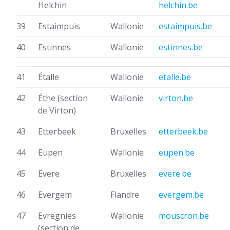
Helchin
helchin.be
39
Estaimpuis
Wallonie
estaimpuis.be
40
Estinnes
Wallonie
estinnes.be
41
Étalle
Wallonie
etalle.be
42
Éthe
(section
Wallonie
virton.be
de Virton)
43
Etterbeek
Bruxelles
etterbeek.be
44
Eupen
Wallonie
eupen.be
45
Evere
Bruxelles
evere.be
46
Evergem
Flandre
evergem.be
47
Evregnies
Wallonie
mouscron.be
(section de