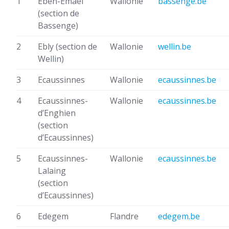
1
Eben-Emael
Wallonie
bassenge.be
(section de
Bassenge)
2
Ebly
(section de
Wallonie
wellin.be
Wellin)
3
Ecaussinnes
Wallonie
ecaussinnes.be
4
Ecaussinnes-
Wallonie
ecaussinnes.be
d’Enghien
(section
d’Ecaussinnes)
5
Ecaussinnes-
Wallonie
ecaussinnes.be
Lalaing
(section
d’Ecaussinnes)
6
Edegem
Flandre
edegem.be