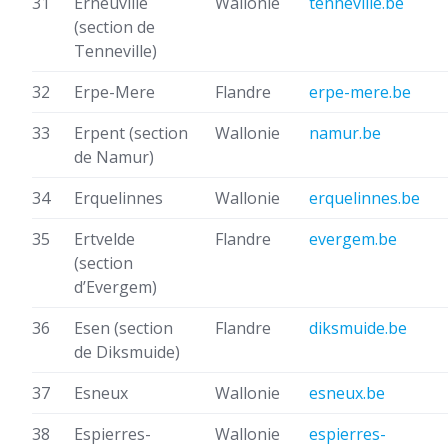
31
Erneuville
Wallonie
tenneville.be
(section de
Tenneville)
32
Erpe-Mere
Flandre
erpe-mere.be
33
Erpent
(section
Wallonie
namur.be
de Namur)
34
Erquelinnes
Wallonie
erquelinnes.be
35
Ertvelde
Flandre
evergem.be
(section
d’Evergem)
36
Esen
(section
Flandre
diksmuide.be
de Diksmuide)
37
Esneux
Wallonie
esneux.be
38
Espierres-
Wallonie
espierres-