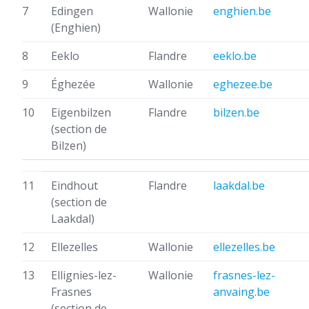
7
Edingen
Wallonie
enghien.be
(Enghien)
8
Eeklo
Flandre
eeklo.be
9
Éghezée
Wallonie
eghezee.be
10
Eigenbilzen
Flandre
bilzen.be
(section de
Bilzen)
11
Eindhout
Flandre
laakdal.be
(section de
Laakdal)
12
Ellezelles
Wallonie
ellezelles.be
13
Ellignies-lez-
Wallonie
frasnes-lez-
Frasnes
anvaing.be
(section de