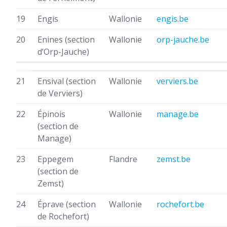
19
Engis
Wallonie
engis.be
20
Enines
(section
Wallonie
orp-jauche.be
d’Orp-Jauche)
21
Ensival
(section
Wallonie
verviers.be
de Verviers)
22
Épinois
Wallonie
manage.be
(section de
Manage)
23
Eppegem
Flandre
zemst.be
(section de
Zemst)
24
Éprave
(section
Wallonie
rochefort.be
de Rochefort)