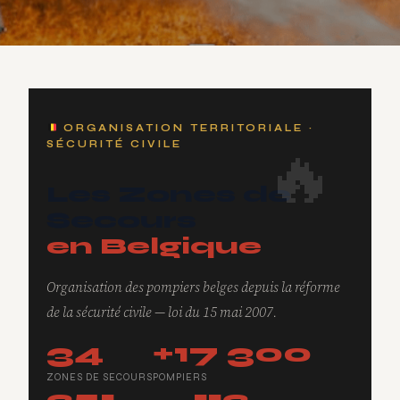
ORGANISATION TERRITORIALE ·
SÉCURITÉ CIVILE
Les Zones de
Secours
en Belgique
Organisation des pompiers belges depuis la réforme
de la sécurité civile — loi du 15 mai 2007.
34
+17 300
ZONES DE SECOURS
POMPIERS
251
112