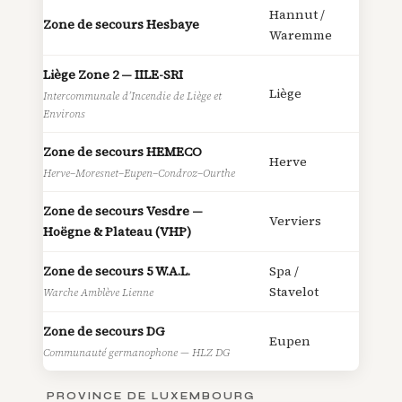
Hannut /
Zone de secours Hesbaye
Waremme
Liège Zone 2 — IILE-SRI
Liège
Intercommunale d’Incendie de Liège et
Environs
Zone de secours HEMECO
Herve
Herve–Moresnet–Eupen–Condroz–Ourthe
Zone de secours Vesdre —
Verviers
Hoëgne & Plateau (VHP)
Zone de secours 5 W.A.L.
Spa /
Stavelot
Warche Amblève Lienne
Zone de secours DG
Eupen
Communauté germanophone — HLZ DG
PROVINCE DE LUXEMBOURG