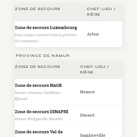
ZONE DE SECOURS
CHEF-LIEU /
SIÈGE
Zone de secours Luxembourg
Arlon
Zone unique couvrant toute la province
(43 communes)
PROVINCE DE NAMUR
ZONE DE SECOURS
CHEF-LIEU /
SIÈGE
Zone de secours NAGE
Namur
Namur–Andenne–Gembloux–
Éghezée
Zone de secours DINAPHI
Dinant
Dinant–Philippeville–Hastière
Zone de secours Val de
Sambreville