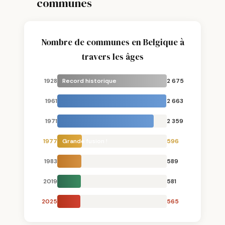
communes
Nombre de communes en Belgique à
travers les âges
1928
Record historique
2 675
1961
2 663
1971
2 359
1977
Grande fusion !
596
1983
589
2019
581
2025
565