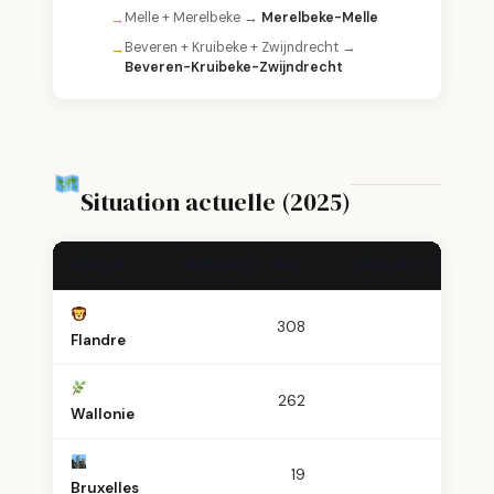
Melle + Merelbeke →
Merelbeke-Melle
Beveren + Kruibeke + Zwijndrecht →
Beveren-Kruibeke-Zwijndrecht
Situation actuelle (2025)
RÉGION
COMMUNES (1983)
COMMUNES (2025)
308
~285
Flandre
262
261
Wallonie
19
19
Bruxelles