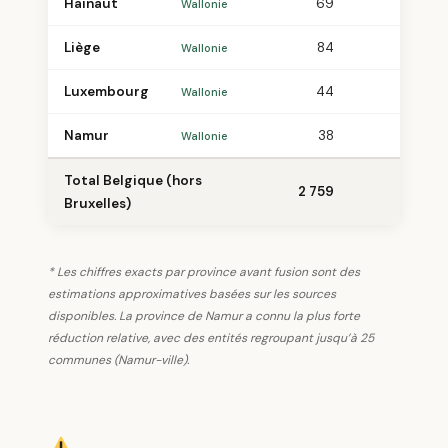
Hainaut
69
−256
Wallonie
Liège
84
−244
Wallonie
Luxembourg
44
−179
Wallonie
Namur
38
−385
Wallonie
Total Belgique (hors
2 759
−2 189
Bruxelles)
* Les chiffres exacts par province avant fusion sont des
estimations approximatives basées sur les sources
disponibles. La province de Namur a connu la plus forte
réduction relative, avec des entités regroupant jusqu’à 25
communes (Namur-ville).