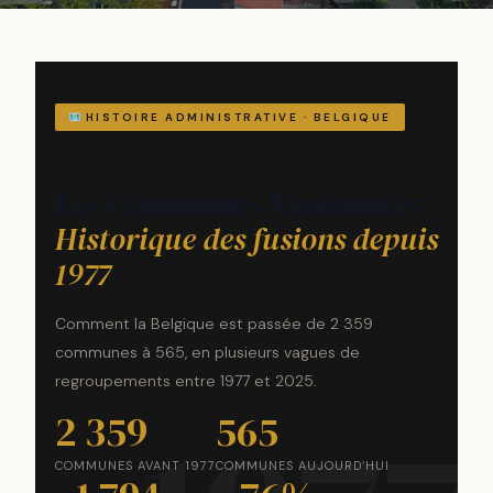
HISTOIRE ADMINISTRATIVE · BELGIQUE
Les Communes Fusionnées
Historique des fusions depuis
1977
Comment la Belgique est passée de 2 359
communes à 565, en plusieurs vagues de
regroupements entre 1977 et 2025.
2 359
565
COMMUNES AVANT 1977
COMMUNES AUJOURD’HUI