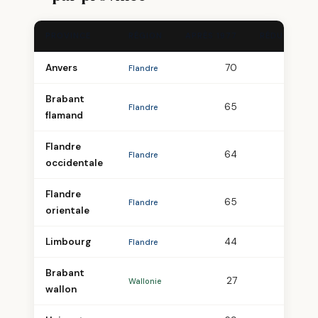
PROVINCE
RÉGION
APRÈS 1977
RÉDUCTION
Anvers
70
−225
Flandre
Brabant
65
−144
Flandre
flamand
Flandre
64
−278
Flandre
occidentale
Flandre
65
−251
Flandre
orientale
Limbourg
44
−141
Flandre
Brabant
27
−86
Wallonie
wallon