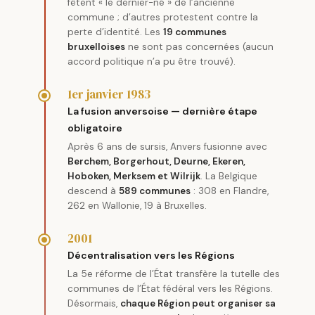
fêtent « le dernier-né » de l’ancienne
commune ; d’autres protestent contre la
perte d’identité. Les
19 communes
bruxelloises
ne sont pas concernées (aucun
accord politique n’a pu être trouvé).
1er janvier 1983
La fusion anversoise — dernière étape
obligatoire
Après 6 ans de sursis, Anvers fusionne avec
Berchem, Borgerhout, Deurne, Ekeren,
Hoboken, Merksem et Wilrijk
. La Belgique
descend à
589 communes
: 308 en Flandre,
262 en Wallonie, 19 à Bruxelles.
2001
Décentralisation vers les Régions
La 5e réforme de l’État transfère la tutelle des
communes de l’État fédéral vers les Régions.
Désormais,
chaque Région peut organiser sa