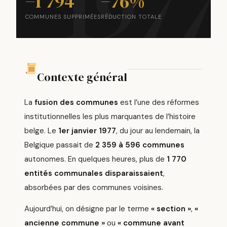
−1 794
−76%
COMMUNES SUPPRIMÉES
RÉDUCTION TOTALE
Contexte général
La
fusion des communes
est l’une des réformes
institutionnelles les plus marquantes de l’histoire
belge. Le
1er janvier 1977
, du jour au lendemain, la
Belgique passait de
2 359 à 596 communes
autonomes. En quelques heures, plus de
1 770
entités communales disparaissaient
,
absorbées par des communes voisines.
Aujourd’hui, on désigne par le terme
« section »
,
«
ancienne commune »
ou
« commune avant